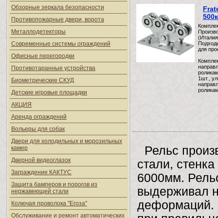
Обзорные зеркала безопасности
Frat
500к
Противопожарные двери, ворота
Комплек
Металлодетекторы
Произво
(Италия
Современные системы ограждений
Подходи
для про
Офисные перегородки
Комплек
направл
Противотаранные устройства
роликам
1шт., у
Биометрические СКУД
направ
роликам
Детские игровые площадки
АКЦИЯ
Аренда ограждений
Вольеры для собак
Двери для холодильных и морозильных
Рельс произ
камер
Дверной видеоглазок
стали, стенк
Заграждение КАКТУС
6000мм. Рель
Защита бамперов и порогов из
выдерживал на
нержавеющей стали
деформаций. 
Колючая проволока "Егоза"
Обслуживание и ремонт автоматических