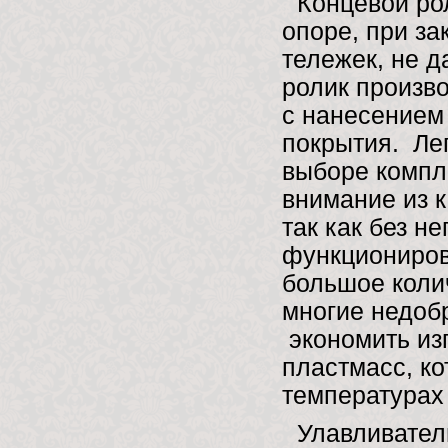
Концевой ро
опоре, при за
тележек, не д
ролик произво
с нанесением
покрытия. Лег
выборе компле
внимание из к
так как без н
функциониров
большое колич
многие недоб
экономить из
пластмасс, ко
температурах
Улавливател