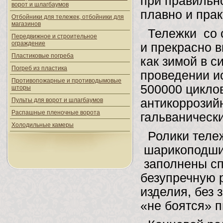
при правильно
ворот и шлагбаумов
плавно и пра
Отбойники для тележек, отбойники для
магазинов
Тележки со 
Передвижное и строительное
ограждение
и прекрасно 
Пластиковые погреба
как зимой в с
Погреб из пластика
проведении и
Противопожарные и противодымовые
500000 циклов
шторы
Пульты для ворот и шлагбаумов
антикоррозий
Распашные пленочные ворота
гальваническ
Холодильные камеры
Ролики теле
шарикоподшип
заполнены сп
безупречную 
изделия, без
«не боятся» 