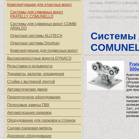
системы, FRATELLY Comunello,
Комплектующие для откатных ворот
комлектующие для откатных во
Системы для сдвижных ворот
FRATELLY COMUNELLO
системы, FRATELLY Comunell
Системы для сдвижных ворот COMBI
ARIALDO
Системы 
Откатные системы ALUTECH
Откатные системы Doorhan
COMUNE
Комплектующие для подвесных ворот
Высокоскоростные ворота DYNACO
Frat
Рольставни и рольворота
300к
Турникеты, калитки, ограждения
Комплек
Произво
Стойка с вытяжной лентой
(Италия
Подходи
Автоматические двери
для про
Перегрузочное оборудование
Комплек
направл
Полосовые завесы ПВХ
роликам
1шт., у
направ
Автоматизация парковок
роликам
Оборудование для парковок и стоянок
Садово-парковая мебель
Дорожное оборудование