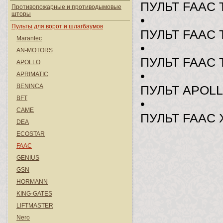
ПУЛЬТ FAAC 
Противопожарные и противодымовые
шторы
•
Пульты для ворот и шлагбаумов
ПУЛЬТ FAAC 
Marantec
•
AN-MOTORS
ПУЛЬТ FAAC 
APOLLO
•
APRIMATIC
BENINCA
ПУЛЬТ APOLL
BFT
•
CAME
ПУЛЬТ FAAC 
DEA
ECOSTAR
FAAC
GENIUS
GSN
HORMANN
KING-GATES
LIFTMASTER
Nero