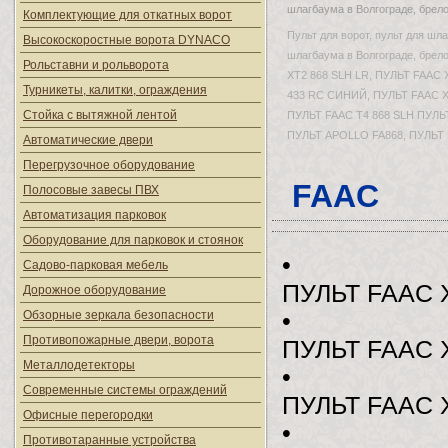
шлагбаума в Волгограде, брело
Комплектующие для откатных ворот
Пульт для ворот, пульт для шла
Высокоскоростные ворота DYNACO
шлагбаума в Волгограде, брело
Рольставни и рольворота
XT2 868 SLH LR, ПУЛЬТ FAAC 
Турникеты, калитки, ограждения
433 RC СИНИЙ, ПУЛЬТ FAAC XT
Стойка с вытяжной лентой
ПУЛЬТ FAAC T4 868 SLH ПУЛЬ
ПУЛЬТ APOLLO FA868, ПУЛЬТ 
Автоматические двери
Перегрузочное оборудование
FAAC
Полосовые завесы ПВХ
Автоматизация парковок
Оборудование для парковок и стоянок
•
Садово-парковая мебель
ПУЛЬТ FAAC 
Дорожное оборудование
Обзорные зеркала безопасности
•
Противопожарные двери, ворота
ПУЛЬТ FAAC 
Металлодетекторы
•
Современные системы ограждений
ПУЛЬТ FAAC 
Офисные перегородки
•
Противотаранные устройства