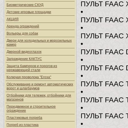
ПУЛЬТ FAAC 
Биометрические СКУД
•
Детские игровые площадки
ПУЛЬТ FAAC 
АКЦИЯ
•
Аренда ограждений
Вольеры для собак
ПУЛЬТ FAAC 
Двери для холодильных и морозильных
•
камер
ПУЛЬТ FAAC 
Дверной видеоглазок
•
Заграждение КАКТУС
Защита бамперов и порогов из
ПУЛЬТ FAAC 
нержавеющей стали
•
Колючая проволока "Егоза"
ПУЛЬТ FAAC 
Обслуживание и ремонт автоматических
ворот и шлагбаумов
•
Отбойники для тележек, отбойники для
ПУЛЬТ FAAC 
магазинов
•
Передвижное и строительное
ограждение
ПУЛЬТ FAAC 
Пластиковые погреба
•
Погреб из пластика