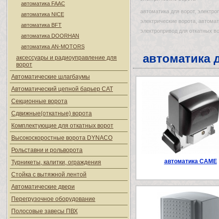
автоматика FAAC
автоматика для ворот, электро
автоматика NICE
электрические ворота, автомат
автоматика BFT
электропривод для откатных в
автоматика DOORHAN
автоматика AN-MOTORS
автоматика 
аксессуары и радиоуправление для
ворот
Автоматические шлагбаумы
Автоматический цепной барьер CAT
Секционные ворота
Сдвижные(откатные) ворота
Комплектующие для откатных ворот
Высокоскоростные ворота DYNACO
Рольставни и рольворота
автоматика CAME
Турникеты, калитки, ограждения
Стойка с вытяжной лентой
Автоматические двери
Перегрузочное оборудование
Полосовые завесы ПВХ