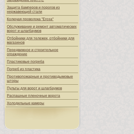
Заграждение КАКТУС
Защита бамперов и порогов из
нержавеющей стали
Колючая проволока "Егоза"
Обслуживание и ремонт автоматических
ворот и шлагбаумов
Отбойники для тележек, отбойники для
магазинов
Передвижное и строительное
ограждение
Пластиковые погреба
Погреб из пластика
Противопожарные и противодымовые
шторы
Пульты для ворот и шлагбаумов
Распашные пленочные ворота
Холодильные камеры