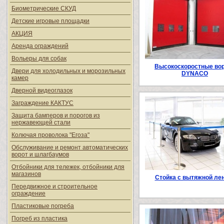
Биометрические СКУД
Детские игровые площадки
АКЦИЯ
Аренда ограждений
Вольеры для собак
Высокоскоростные во
Двери для холодильных и морозильных
DYNACO
камер
Дверной видеоглазок
Заграждение КАКТУС
Защита бамперов и порогов из
нержавеющей стали
Колючая проволока "Егоза"
Обслуживание и ремонт автоматических
ворот и шлагбаумов
Отбойники для тележек, отбойники для
магазинов
Стойка с вытяжной ле
Передвижное и строительное
ограждение
Пластиковые погреба
Погреб из пластика