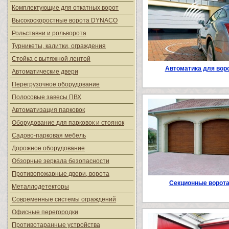
Комплектующие для откатных ворот
Высокоскоростные ворота DYNACO
Рольставни и рольворота
Турникеты, калитки, ограждения
Стойка с вытяжной лентой
Автоматика для вор
Автоматические двери
Перегрузочное оборудование
Полосовые завесы ПВХ
Автоматизация парковок
Оборудование для парковок и стоянок
Садово-парковая мебель
Дорожное оборудование
Обзорные зеркала безопасности
Противопожарные двери, ворота
Секционные ворот
Металлодетекторы
Современные системы ограждений
Офисные перегородки
Противотаранные устройства