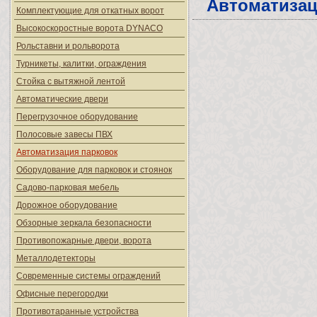
Автоматизац
Комплектующие для откатных ворот
Высокоскоростные ворота DYNACO
Рольставни и рольворота
Турникеты, калитки, ограждения
Стойка с вытяжной лентой
Автоматические двери
Перегрузочное оборудование
Полосовые завесы ПВХ
Автоматизация парковок
Оборудование для парковок и стоянок
Садово-парковая мебель
Дорожное оборудование
Обзорные зеркала безопасности
Противопожарные двери, ворота
Металлодетекторы
Современные системы ограждений
Офисные перегородки
Противотаранные устройства