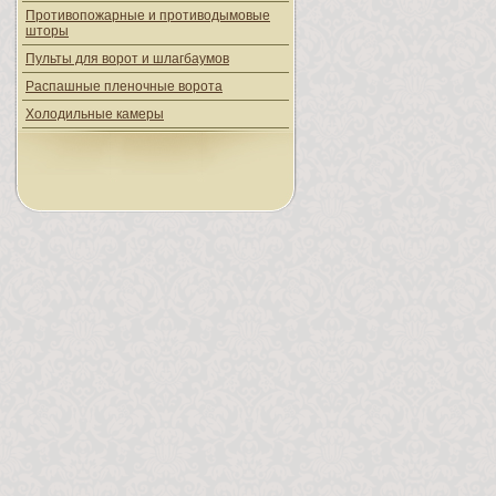
Противопожарные и противодымовые
шторы
Пульты для ворот и шлагбаумов
Распашные пленочные ворота
Холодильные камеры