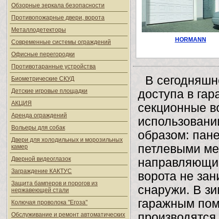
Обзорные зеркала безопасности
Противопожарные двери, ворота
Металлодетекторы
HORMANN
Современные системы ограждений
Офисные перегородки
Противотаранные устройства
В сегодняшн
Биометрические СКУД
Детские игровые площадки
доступа в га
АКЦИЯ
секционные во
Аренда ограждений
использовани
Вольеры для собак
образом: пан
Двери для холодильных и морозильных
петлевыми ме
камер
Дверной видеоглазок
направляющим
Заграждение КАКТУС
ворота не за
Защита бамперов и порогов из
снаружи. В зи
нержавеющей стали
гаражным пом
Колючая проволока "Егоза"
производятся 
Обслуживание и ремонт автоматических