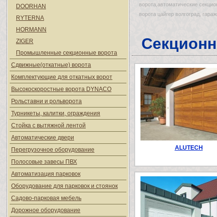
ворота,автоматические секцион
DOORHAN
ворота цайгер волгоград, гара
RYTERNA
HORMANN
Секционн
ZIGER
Промышленные секционные ворота
Сдвижные(откатные) ворота
Комплектующие для откатных ворот
Высокоскоростные ворота DYNACO
Рольставни и рольворота
Турникеты, калитки, ограждения
Стойка с вытяжной лентой
Автоматические двери
ALUTECH
Перегрузочное оборудование
Полосовые завесы ПВХ
Автоматизация парковок
Оборудование для парковок и стоянок
Садово-парковая мебель
Дорожное оборудование