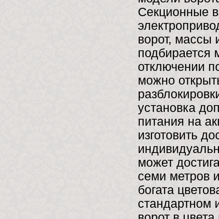
Секционные в
электроприво
ворот, массы
подбирается 
отключении п
можно открыт
разблокировки
установка до
питания на а
изготовить д
индивидуальн
может достиг
семи метров 
богата цветов
стандартном 
ворот в цвет