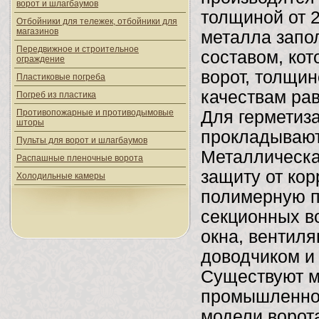
ворот и шлагбаумов
толщиной от 
Отбойники для тележек, отбойники для
магазинов
металла запо
Передвижное и строительное
составом, кот
ограждение
ворот, толщи
Пластиковые погреба
качествам рав
Погреб из пластика
Противопожарные и противодымовые
Для герметиз
шторы
прокладывают
Пульты для ворот и шлагбаумов
Металлическа
Распашные пленочные ворота
защиту от ко
Холодильные камеры
полимерную п
секционных в
окна, вентил
доводчиком и
Существуют м
промышленног
модели ворот