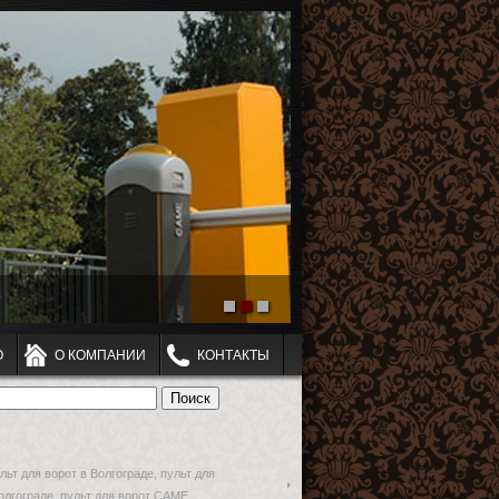
О
О КОМПАНИИ
КОНТАКТЫ
льт для ворот в Волгограде, пульт для
олгограде, пульт для ворот CAME,