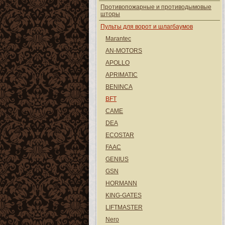
Противопожарные и противодымовые
шторы
Пульты для ворот и шлагбаумов
Marantec
AN-MOTORS
APOLLO
APRIMATIC
BENINCA
BFT
CAME
DEA
ECOSTAR
FAAC
GENIUS
GSN
HORMANN
KING-GATES
LIFTMASTER
Nero