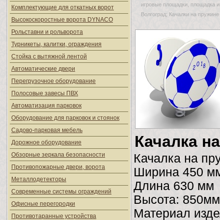
игровые площадки, площадка иг
Комплектующие для откатных ворот
Волгоград; Качалки на пружине
Высокоскоростные ворота DYNACO
Рольставни и рольворота
Турникеты, калитки, ограждения
Стойка с вытяжной лентой
Автоматические двери
Перегрузочное оборудование
Полосовые завесы ПВХ
Автоматизация парковок
Оборудование для парковок и стоянок
Садово-парковая мебель
Качалка н
Дорожное оборудование
Обзорные зеркала безопасности
Качалка на пр
Противопожарные двери, ворота
Ширина 450 м
Металлодетекторы
Длина 630 мм
Современные системы ограждений
Высота: 850мм
Офисные перегородки
Материал изде
Противотаранные устройства