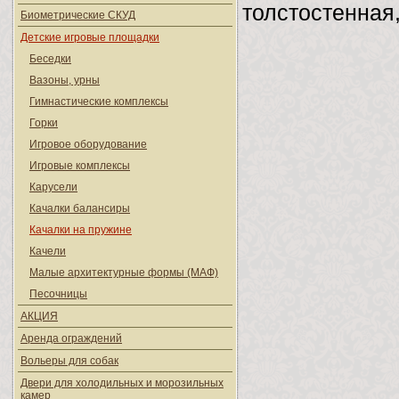
толстостенная
Биометрические СКУД
Детские игровые площадки
Беседки
Вазоны, урны
Гимнастические комплексы
Горки
Игровое оборудование
Игровые комплексы
Карусели
Качалки балансиры
Качалки на пружине
Качели
Малые архитектурные формы (МАФ)
Песочницы
АКЦИЯ
Аренда ограждений
Вольеры для собак
Двери для холодильных и морозильных
камер