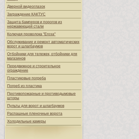
Дверной видеоглазок
Заграждение КАКТУС
Защита бамперов и порогов из
нержавеющей стали
Колючая проволока "Егоза"
Обслуживание и ремонт автоматических
ворот и шлагбаумов
Отбойники для тележек, отбойники для
магазинов
Передвижное и строительное
ограждение
Пластиковые погреба
Погреб из пластика
Противопожарные и противодымовые
шторы
Пульты для ворот и шлагбаумов
Распашные пленочные ворота
Холодильные камеры